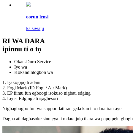
oorun lẹnsi
ka siwaju
RI WA DARA
ipinnu ti o tọ
Ọkan-Duro Service
Iye wa
Kokandinlogbon wa
1. Iṣakojọpọ ti adani
2. Fogi Mark (ID Fogi / Air Mark)
3. EP fiimu fun egboogi isokuso nigbati edging
4. Lẹnsi Edging ati iṣagbesori
Nigbagbogbo fun wa support lati ran ṣẹda kan ti o dara iran aye.
Dagba ati dagbasoke sinu ẹya ti o dara julọ ti ara wa papọ pẹlu gbog