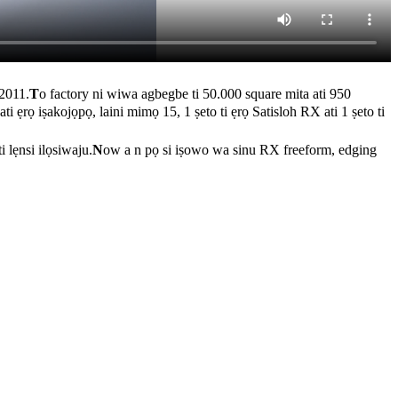
 2011.
T
o factory ni wiwa agbegbe ti 50.000 square mita ati 950
ẹrọ iṣakojọpọ, laini mimọ 15, 1 ṣeto ti ẹrọ Satisloh RX ati 1 ṣeto ti
i lẹnsi ilọsiwaju.
N
ow a n pọ si iṣowo wa sinu RX freeform, edging