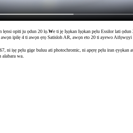
n lẹnsi opiti ju ọdun 20 lọ.
W
e ti jẹ Iṣọkan Iṣọkan pẹlu Essilor lati ọdun
wọn ipilẹ 4 ti awọn ẹrọ Satisloh AR, awọn eto 20 ti ayewo Aifọwọyi ati 
.67, ni iṣẹ pẹlu gige buluu ati photochromic, ni apẹrẹ pẹlu iran ẹyọkan at
n alabara wa.