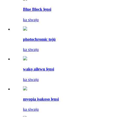
Blue Block lẹnsi
ka siwaju
photochromic tojú
ka siwaju
wakọ ailewu lẹnsi
ka siwaju
myopia iṣakoso lẹnsi
ka siwaju