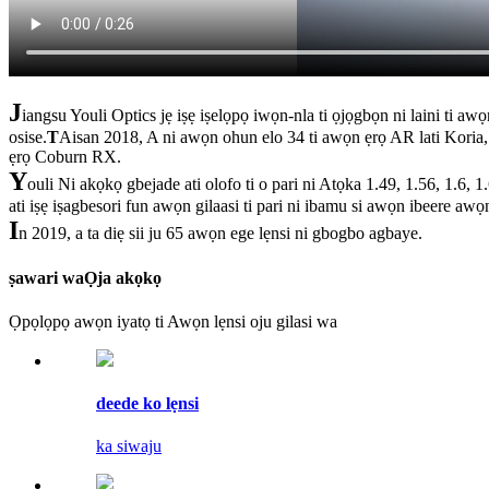
J
iangsu Youli Optics jẹ iṣẹ iṣelọpọ iwọn-nla ti ọjọgbọn ni laini ti awọ
osise.
T
Aisan 2018, A ni awọn ohun elo 34 ti awọn ẹrọ AR lati Koria, a
ẹrọ Coburn RX.
Y
ouli Ni akọkọ gbejade ati olofo ti o pari ni Atọka 1.49, 1.56, 1.6, 1
ati iṣẹ iṣagbesori fun awọn gilaasi ti pari ni ibamu si awọn ibeere awọ
I
n 2019, a ta diẹ sii ju 65 awọn ege lẹnsi ni gbogbo agbaye.
ṣawari wa
Ọja akọkọ
Ọpọlọpọ awọn iyatọ ti Awọn lẹnsi oju gilasi wa
deede ko lẹnsi
ka siwaju