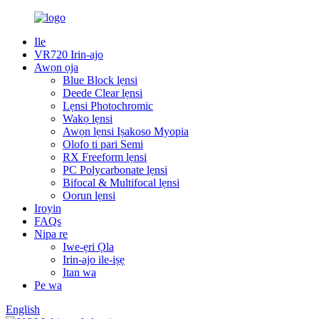
Ile
VR720 Irin-ajo
Awọn ọja
Blue Block lẹnsi
Deede Clear lẹnsi
Lẹnsi Photochromic
Wakọ lẹnsi
Awọn lẹnsi Iṣakoso Myopia
Olofo ti pari Semi
RX Freeform lẹnsi
PC Polycarbonate lẹnsi
Bifocal & Multifocal lẹnsi
Oorun lẹnsi
Iroyin
FAQs
Nipa re
Iwe-ẹri Ọla
Irin-ajo ile-iṣẹ
Itan wa
Pe wa
English