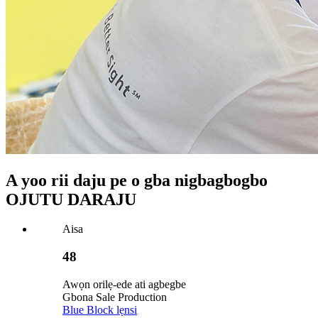
A yoo rii daju pe o gba nigbagbogbo
OJUTU DARAJU
Aisa
48
Awọn orilẹ-ede ati agbegbe
Gbona Sale Production
Blue Block lẹnsi