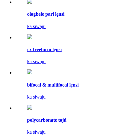
ologbele pari lẹnsi
ka siwaju
rx freeform lẹnsi
ka siwaju
bifocal & multifocal lẹnsi
ka siwaju
polycarbonate tojú
ka siwaju