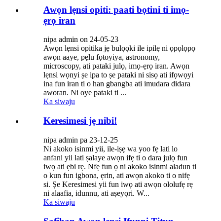
Awọn lẹnsi opiti: paati bọtini ti imọ-
ẹrọ iran
nipa admin on 24-05-23
Awọn lẹnsi opitika jẹ bulọọki ile ipilẹ ni ọpọlọpọ
awọn aaye, pẹlu fọtoyiya, astronomy,
microscopy, ati pataki julọ, imọ-ẹrọ iran. Awọn
lẹnsi wọnyi ṣe ipa to ṣe pataki ni sisọ ati ifọwọyi
ina fun iran ti o han gbangba ati imudara didara
aworan. Ni oye pataki ti ...
Ka siwaju
Keresimesi jẹ nibi!
nipa admin pa 23-12-25
Ni akoko isinmi yii, ile-iṣẹ wa yoo fẹ lati lo
anfani yii lati ṣalaye awọn ifẹ ti o dara julọ fun
iwọ ati ẹbi rẹ. Nfẹ fun ọ ni akoko isinmi aladun ti
o kun fun igbona, ẹrin, ati awọn akoko ti o nifẹ
si. Ṣe Keresimesi yii fun iwọ ati awọn ololufẹ rẹ
ni alaafia, idunnu, ati aṣeyọri. W...
Ka siwaju