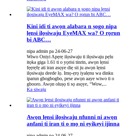
Kini idi ti awọn alabara n ṣogo nipa
lẹnsi ilọsiwaju EyeMAX wa? O rọrun
bi ABC…
nipa admin pa 24-06-27
Wiwo Oniyi Apẹrẹ ilọsiwaju ti ilọsiwaju pẹlu
itọka giga 1.61 ti o yọrisi tinrin, awọn lẹnsi
fẹẹrẹfẹ ati iran asọye diẹ sii ju awọn lẹnsi
ilọsiwaju deede lọ. Imọ-ẹrọ iyalẹnu wa dinku
iparun gbogbogbo, pese awọn aaye wiwo ti o
gbooro. Awọn oluṣọ ti sọ asọye, “Wow,...
Ka siwaju
Awọn lẹnsi ilọsiwaju nfunni ni awọn
anfani ti iran ti o mọ ni eyikeyi ijinna
nipa admin pa 24-06-27