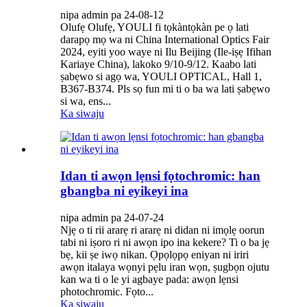
nipa admin pa 24-08-12
Olufẹ Olufẹ, YOULI fi tọkàntọkàn pe ọ lati
darapọ mọ wa ni China International Optics Fair
2024, eyiti yoo waye ni Ilu Beijing (Ile-iṣẹ Ifihan
Kariaye China), lakoko 9/10-9/12. Kaabo lati
ṣabẹwo si agọ wa, YOULI OPTICAL, Hall 1,
B367-B374. Pls sọ fun mi ti o ba wa lati ṣabẹwo
si wa, ens...
Ka siwaju
Idan ti awọn lẹnsi fọtochromic: han
gbangba ni eyikeyi ina
nipa admin pa 24-07-24
Njẹ o ti rii ararẹ ri ararẹ ni didan ni imọlẹ oorun
tabi ni iṣoro ri ni awọn ipo ina kekere? Ti o ba jẹ
bẹ, kii ṣe iwọ nikan. Ọpọlọpọ eniyan ni iriri
awọn italaya wọnyi pẹlu iran wọn, ṣugbọn ojutu
kan wa ti o le yi agbaye pada: awọn lẹnsi
photochromic. Fọto...
Ka siwaju