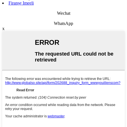
Firanṣẹ Imeeli
Wechat
WhatsApp
x