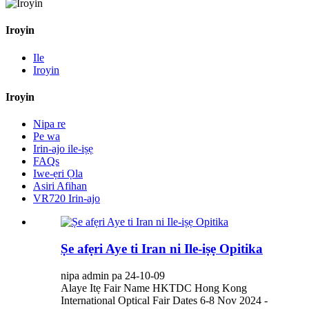
Iroyin
Ile
Iroyin
Iroyin
Nipa re
Pe wa
Irin-ajo ile-iṣẹ
FAQs
Iwe-ẹri Ọla
Asiri Afihan
VR720 Irin-ajo
Ṣe afẹri Aye ti Iran ni Ile-iṣẹ Opitika
nipa admin pa 24-10-09
Alaye Itẹ Fair Name HKTDC Hong Kong
International Optical Fair Dates 6-8 Nov 2024 -