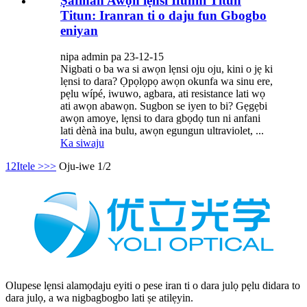
Ṣafihan Awọn lẹnsi Ifunni Titun
Titun: Iranran ti o daju fun Gbogbo
eniyan
nipa admin pa 23-12-15
Nigbati o ba wa si awọn lẹnsi oju oju, kini o jẹ ki
lẹnsi to dara? Ọpọlọpọ awọn okunfa wa sinu ere,
pẹlu wípé, iwuwo, agbara, ati resistance lati wọ
ati awọn abawọn. Sugbon se iyen to bi? Gẹgẹbi
awọn amoye, lẹnsi to dara gbọdọ tun ni anfani
lati dènà ina bulu, awọn egungun ultraviolet, ...
Ka siwaju
1
2
Itele >
>>
Oju-iwe 1/2
Olupese lẹnsi alamọdaju eyiti o pese iran ti o dara julọ pẹlu didara to
dara julọ, a wa nigbagbogbo lati ṣe atilẹyin.