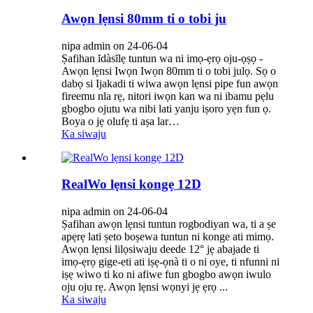
Awọn lẹnsi 80mm ti o tobi ju
nipa admin on 24-06-04
Ṣafihan ĭdàsĭlẹ tuntun wa ni imọ-ẹrọ oju-ọṣọ -
Awọn lẹnsi Iwọn Iwọn 80mm ti o tobi julọ. Sọ o
dabọ si Ijakadi ti wiwa awọn lẹnsi pipe fun awọn
fireemu nla rẹ, nitori iwọn kan wa ni ibamu pẹlu
gbogbo ojutu wa nibi lati yanju iṣoro yẹn fun ọ.
Boya o jẹ olufẹ ti aṣa lar…
Ka siwaju
RealWo lẹnsi kongẹ 12D
nipa admin on 24-06-04
Ṣafihan awọn lẹnsi tuntun rogbodiyan wa, ti a ṣe
apẹrẹ lati ṣeto boṣewa tuntun ni konge ati mimọ.
Awọn lẹnsi lilọsiwaju deede 12° jẹ abajade ti
imọ-ẹrọ gige-eti ati iṣẹ-ọnà ti o ni oye, ti nfunni ni
iṣẹ wiwo ti ko ni afiwe fun gbogbo awọn iwulo
oju oju rẹ. Awọn lẹnsi wọnyi jẹ ẹrọ ...
Ka siwaju