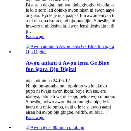
Bi a ṣe n dagba, iran wa nigbagbogbo yipada, o
jẹ ki o ṣoro lati dojukọ awọn nkan ni awọn aaye
oriṣiriṣi. Eyi le jẹ nija paapaa fun awọn eniyan ti
o ni oju-ọna isunmọ ati oju-ọna jijin. Sibẹsibẹ, bi
imọ-ẹrọ ti ni ilọsiwaju, awọn lẹnsi ilọsiwaju ti di
p…
Ka siwaju
Awọn anfani ti Awọn lẹnsi Ge Blue
fun igara Oju Digital
nipa admin pa 24-06-12
Ni ọjọ oni-nọmba oni, ọpọlọpọ wa lo akoko
pupọ ni iwaju awọn iboju, boya fun iṣẹ, ere
idaraya, tabi lati wa ni asopọ pẹlu awọn omiiran.
Sibẹsibẹ, wiwo awọn iboju fun igba pipẹ le fa
igara oju oni-nọmba, eyiti o le ja si awọn aami
aiṣan bii awọn oju gbigbẹ, orififo, ati blur ...
Ka siwaju