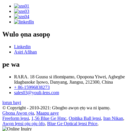
Wulo ọna asopọ
Linkedin
Asiri Afihan
pe wa
RARA. 18 Guusu si ifiomipamo, Opopona Yiwei, Agbegbe
Idagbasoke Iṣowo, Danyang, Jiangsu, 212300, China
+ 86-15996838273
sales03@youli-lens.com
lorun bayi
© Copyright - 2010-2021: Gbogbo awọn ẹtọ wa ni ipamọ.
Gbona Awọn ọja
,
Maapu aaye
Freeform lẹnsi
,
1,56 Blue Ge Hmc
,
Opitika Ball lẹnsi
,
Iran Nikan
,
Awọn lẹnsi oju oju òfo
,
Blue Ge Optical lẹnsi Price
,