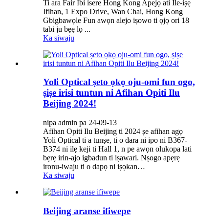
Ti ara Fair Ibi isere Hong Kong Apejọ ati Ile-iṣẹ
Ifihan, 1 Expo Drive, Wan Chai, Hong Kong
Gbigbawọle Fun awọn alejo iṣowo ti ọjọ ori 18
tabi ju bẹẹ lọ ...
Ka siwaju
Yoli Optical ṣeto ọkọ oju-omi fun ogo,
ṣiṣe irisi tuntun ni Afihan Opiti Ilu
Beijing 2024!
nipa admin pa 24-09-13
Afihan Opiti Ilu Beijing ti 2024 ṣe afihan agọ
Yoli Optical ti a tunṣe, ti o dara ni ipo ni B367-
B374 ni ilẹ keji ti Hall 1, n pe awọn olukopa lati
bẹrẹ irin-ajo igbadun ti iṣawari. Nṣogo apẹrẹ
ironu-iwaju ti o dapọ ni iṣọkan…
Ka siwaju
Beijing aranse ifiwepe