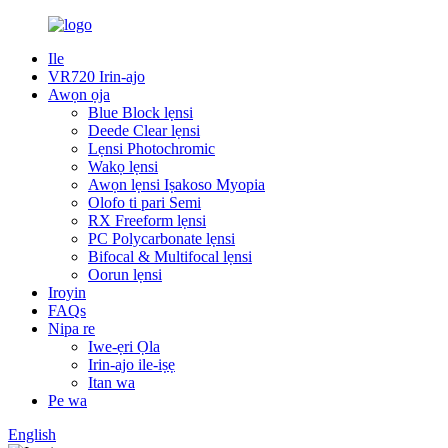
Ile
VR720 Irin-ajo
Awọn ọja
Blue Block lẹnsi
Deede Clear lẹnsi
Lẹnsi Photochromic
Wakọ lẹnsi
Awọn lẹnsi Iṣakoso Myopia
Olofo ti pari Semi
RX Freeform lẹnsi
PC Polycarbonate lẹnsi
Bifocal & Multifocal lẹnsi
Oorun lẹnsi
Iroyin
FAQs
Nipa re
Iwe-ẹri Ọla
Irin-ajo ile-iṣẹ
Itan wa
Pe wa
English