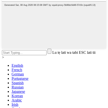
Lu tẹ lati wa tabi ESC lati tii
>
English
French
German
Portuguese
Spanish
Russian
Japanese
Korean
Arabic
Irish